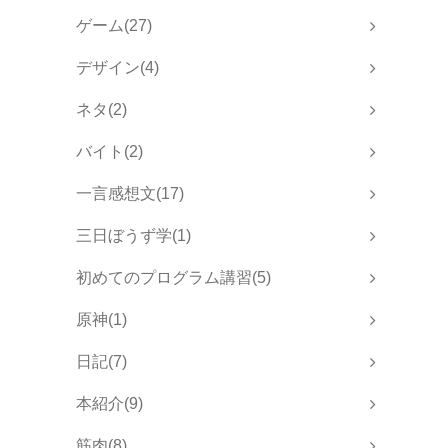
ゲーム(27)
デザイン(4)
ネタ(2)
バイト(2)
一言感想文(17)
三日ぼうず学(1)
初めてのプログラム講習(5)
原神(1)
日記(7)
本紹介(9)
筋肉(8)