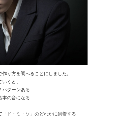
で作り方を調べることにしました。
ていくと、
２パターンある
基本の音になる
て「ド・ミ・ソ」のどれかに到着する