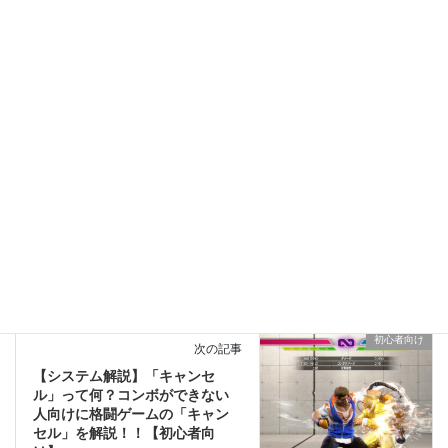
やってみた
カテゴリー
SF6
クラシック
ストリートファイター
タグ
昇竜拳
豪鬼
道着キャラ
初心者向け
前の記事
スマブラ勢に送る！スト6おすす
めキャラガイド Part1
2025年7月3日
初心者向け
次の記事
【システム解説】「キャンセ
ル」って何？コンボができない
人向けに格闘ゲームの「キャン
セル」を解説！！【初心者向